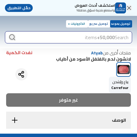
استكشف أحدث العروض
حمّل التطبيق
واستمتع بتجربة تسوّق مذهلة!
توصيل بموعد
توصيل سريع
الكترونيات +
items
50,000+
Search
نفدت الكمية
منتجات أُخرى من
Atyab
لانشون لحم بالفلفل الأسود من أطياب
يباع ويُشحن
Carrefour
غير متوفر
الوصف