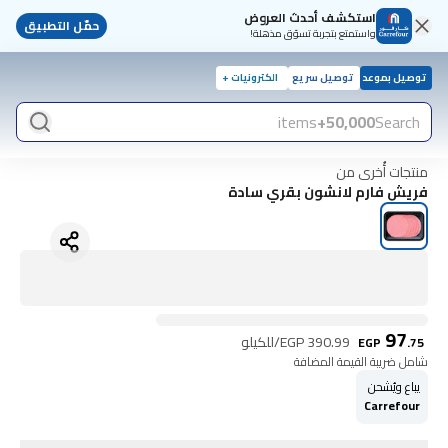
استكشف أحدث العروض
حمّل التطبيق
واستمتع بتجربة تسوّق مذهلة!
توصيل بموعد
توصيل سريع
الكترونيات +
items
50,000+
Search
منتجات أُخرى من
فريش فارم لانشون بقري سادة
97
390.99
EGP
/للكيلو
EGP
.
75
شامل ضريبة القيمة المضافة
يباع ويُشحن
Carrefour