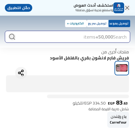
استكشف أحدث العروض
حمّل التطبيق
واستمتع بتجربة تسوّق مذهلة!
توصيل بموعد
توصيل سريع
الكترونيات +
items
50,000+
Search
منتجات أُخرى من
فريش فارم لانشون بقري بالفلفل الأسود
83
334.50
EGP
/للكيلو
EGP
.
63
شامل ضريبة القيمة المضافة
يباع ويُشحن
Carrefour