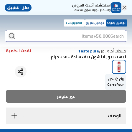
استكشف أحدث العروض
حمّل التطبيق
واستمتع بتجربة تسوّق مذهلة!
توصيل بموعد
توصيل سريع
الكترونيات +
items
50,000+
Search
نفدت الكمية
منتجات أُخرى من
Taste pure
تيست بيور لانشون بيف سادة - 250 جرام
يباع ويُشحن
Carrefour
غير متوفر
الوصف