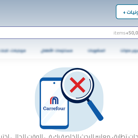
نيات +
items
50,0
وبر ماركت
المشروبات
مستلزمات الأطفال
موبايلات، تابلت
جات تطابق معايير البحث الخاصة بك في الوقت الحالي.اختبا