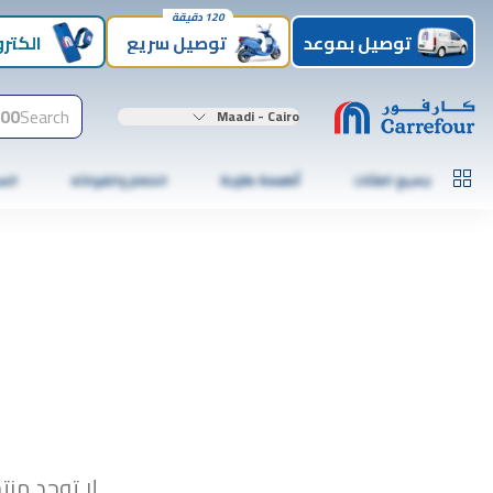
120 دقيقة
توصيل بموعد
توصيل سريع
الكترو
00+
Search
Maadi - Cairo
جميع الفئات
أطعمة طازجة
الخضار والفواكه
الس
لا توجد منت