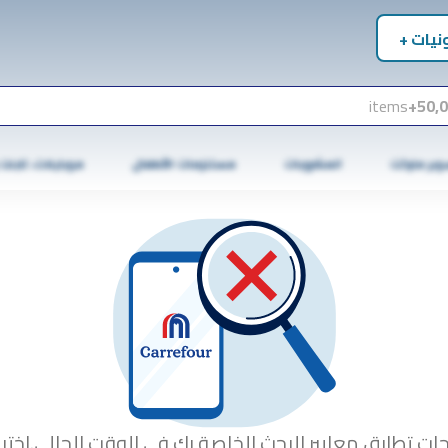
نيات +
items
50,0
وبر ماركت
المشروبات
مستلزمات الأطفال
موبايلات، تابلت
جات تطابق معايير البحث الخاصة بك في الوقت الحالي.اختبا