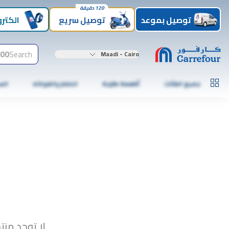
120 دقيقة
توصيل بموعد
توصيل سريع
الكترو
00+
Search
Maadi - Cairo
جميع الفئات
أطعمة طازجة
الخضار والفواكه
الس
لا توجد منت