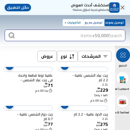
استكشف أحدث العروض
حمّل التطبيق
واستمتع بتجربة تسوّق مذهلة!
توصيل بموعد
توصيل سريع
الكترونيات +
items
50,000+
Search
المرشحات
نوع
عروض
الجميع
زيت عباد الشمس عافية -
عافية تونة قطعة واحدة
2.2 لتر
في زيت عباد الشمس -
71
185 جرام
99
.
2.2L
EGP
229
99
.
Food Cupboard
غدا 4:00 م
EGP
Only 1 left
غدا 4:00 م
Tuna & Seafood
زيت الذرة عافية - 2.2 لتر
زيت دوار الشمس عافية -
0.7 لتر
2.2L
77
275
50
.
50
.
EGP
EGP
Only 1 left
غدا 4:00 م