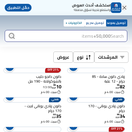
استكشف أحدث العروض
حمّل التطبيق
واستمتع بتجربة تسوّق مذهلة!
توصيل بموعد
توصيل سريع
الكترونيات +
items
50,000+
Search
المرشحات
نوع
عروض
21% OFF
زبادي دانون سادة - 85
دانون دانجو حليب
جرام - 12 علبة
بالشوكولاتة - 190 مل
10
82
99
.
99
.
13.99
EGP
EGP
سبت. 4:00 م
سبت. 4:00 م
صحي
صحي
دانون زبادي يوناني - 170
دانون زبادي يوناني لايت -
جرام
170 جرام
35
34
50
.
99
.
EGP
EGP
سبت. 4:00 م
سبت. 4:00 م
21% OFF