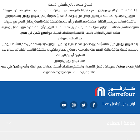
تسوق هيبرو بروتين بأفضل الأسعار
إذا كنت تبحث عن
هيبرو بروتين
لدعم احتياجاتك اليومية من البروتين، فستجد مجموعة متنوعة من مشروبات
البروتين الجاهزة المناسبة للرياضيين ولكل من يتبع نظامًا غذائيًا متوازنًا. يتميز
هيبرو بروتين
بنسبة بروتين
مرتفعة تساعد على دعم الكتلة العضلية بعد التمارين أو كوجبة خفيفة غنية بالبروتين خلال اليوم، مع نكهات
متنوعة تناسب مختلف الأذواق. سواء كنت ترغب في زيادة استهلاك البروتين أو تبحث عن مشروب عملي وسريع،
ستجد أفضل الخيارات بأسعار تنافسية ومنتجات أصلية، مع
أسرع شحن في مصر
.
فوائد هيبرو بروتين
يعد
هيبرو بروتين
خيارًا مناسبًا لمن يبحث عن مصدر سريع وسهل للبروتين، حيث يساعد على دعم النشاط اليومي
ويمنحك قيمة غذائية عالية. تتوفر مشروبات هيبرو بروتين بأحجام ونكهات مختلفة لتناسب احتياجاتك سواء بعد
التمارين أو بين الوجبات.
اطلب هيبرو بروتين أونلاين
اشترِ
هيبرو بروتين
بسهولة بأفضل الأسعار، واستمتع بمنتجات أصلية، وخيارات دفع آمنة، و
أسرع شحن في مصر
لتصلك جميع طلباتك بسرعة وجودة مضمونة.
ابقى على تواصل معنا
خدمة العملاء