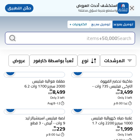
استكشف أحدث العروض
حمّل التطبيق
واستمتع بتجربة تسوّق مذهلة!
توصيل بموعد
توصيل سريع
الكترونيات +
items
50,000+
Search
المرشحات
نوع
تُعبأ بواسطة كارفور
عروض
ماكينة تحضير القهوة
مقلاة هوائية فيليبس
التركي فيليبس 735 وات -
2000 سيريز 1700 وات 6.2
8,499
3,499
أسود - HDA150/60
لتر - اسود - NA230/00
00
.
00
.
EGP
EGP
Only 3 left
Only 3 left
غدا 8:00 م
8-12 Aug
غلاية مياه كهربائية فيليبس
لمبة فيليبس اسينشيالز ليد
1000 سيريز 2200 وات 1.7
9 وات - أبيض - 3 قطع
229
1,999
لتر - رمادي - HD9314/91
95
.
00
.
EGP
EGP
Only 3 left
غدا 8:00 م