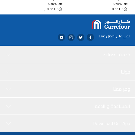
Only 4 left
Only 4 left
غدا 8:00 م
غدا 8:00 م
ابقى على تواصل معنا
خدمة العملاء
حولنا
وفر معنا
المساعدة و الدعم
Download Our App