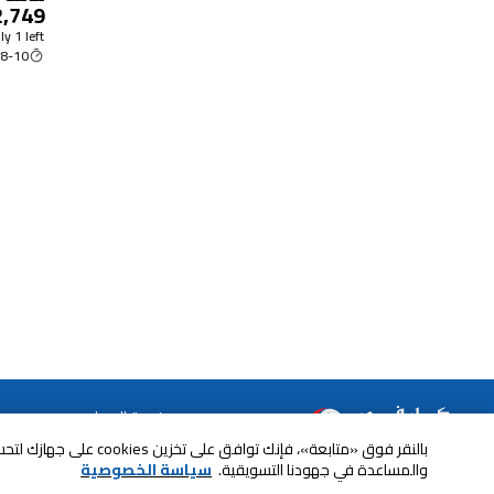
2,749
جيجاباي
الخامس
y 1 left
8-10 Aug
خدمة العملاء
بالنقر فوق «متابعة»، فإنك ت
الصيانة والضمان
ابقى على تواصل معنا
والمساعدة في جهودنا التسويقية.
سياسة الخصوصية
الاسترجاع و التبديل