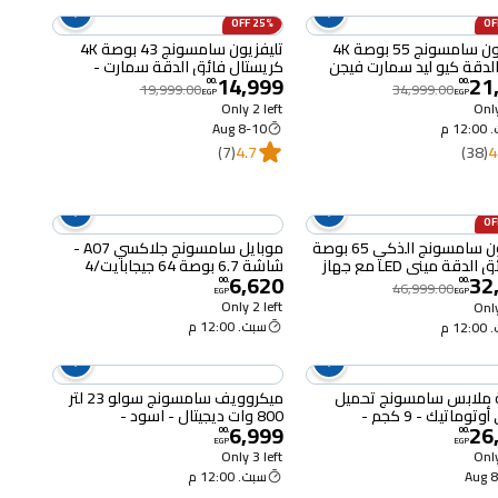
25% OFF
تليفزيون سامسونج 55 بوصة 4K
تليفزيون سامسونج 43 بوصة 4K
لدقة كيو ليد سمارت فيجن
كريستال فائق الدقة سمارت -
14,999
21
لذكاء الاصطناعي - 55Q6F
43U8000F
00
.
00
.
19,999.00
34,999.00
EGP
EGP
Only 2 left
Only
12 م
8-10 Aug
(7)
4.7
(38)
4
تلفزيون سامسونج الذكي 65 بوصة
موبايل سامسونج جلاكسي A07 -
4K فائق الدقة مينى LED مع جهاز
شاشة 6.7 بوصة 64 جيجابايت/4
6,620
32
مج - UA65M70HAUXEG
جيجابايت ثنائي الشريحة بشبكة الجيل
00
.
00
.
46,999.00
EGP
EGP
الرابع - أسود
Only 2 left
Only
سبت. 12:00 م
12 م
 ملابس سامسونج تحميل
ميكروويف سامسونج سولو 23 لتر
أمامي أوتوماتيك - 9 كجم -
800 وات ديجيتال - اسود -
6,999
26
MS23K3614AW/GY
WW90T4040C
00
.
00
.
EGP
EGP
Only 3 left
Only
8-
سبت. 12:00 م