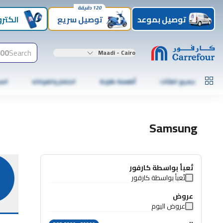
120 دقيقة
توصيل بموعد
توصيل سريع
الكترو
00+
Search
Maadi - Cairo
جميع الفئات
أطعمة طازجة
الخضار والفواكه
الس
Samsung
تُعبأ بواسطة كارفور
تُعبأ بواسطة كارفور
عروض
عروض اليوم