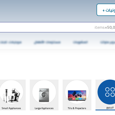
نيات +
items
50,0
وبر ماركت
المشروبات
مستلزمات الأطفال
موبايلات، تابلت
الجميع
Small Appliances
Large Appliances
TVs & Projectors