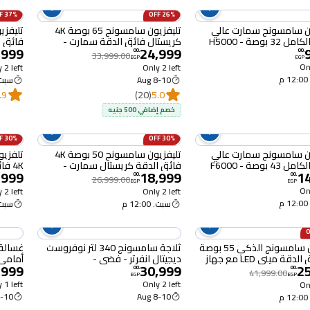
37% OFF
26% OFF
ن سامسونج سمارت عالي
تليفزيون سامسونج 65 بوصة 4K
3 بوصة - H5000
كريستال فائق الدقة سمارت -
فائق ا
,999
24,999
65U8000F
مدعم با
00
.
00
.
33,999.00
EGP
EGP
Onl
 2 left
Only 2 left
م
8-10 Aug
سبت. :00
.9
(20)
5.0
خصم إضافي 500 جنيه
30% OFF
30% OFF
ن سامسونج سمارت عالي
تليفزيون سامسونج 50 بوصة 4K
4 بوصة - F6000
فائق الدقة كريستال سمارت -
,999
18,999
1
UA50U8000HUXEG
استقبال مد
00
.
00
.
26,999.00
EGP
EGP
Onl
 2 left
Only 2 left
م
سبت. 12:00 م
سبت. :00
تلفزيون سامسونج الذكي 55 بوصة
ثلاجة سامسونج 340 لتر نوفروست
غسالة
4K فائق الدقة مينى LED مع جهاز
ديجيتال انفرتر - فضي -
,999
30,999
2
 - UA55M70HAUXEG
RB34C671ES9/MR
X1AS
00
.
00
.
41,999.00
EGP
EGP
 1 left
Only 2 left
Onl
10 Aug
8-10 Aug
م