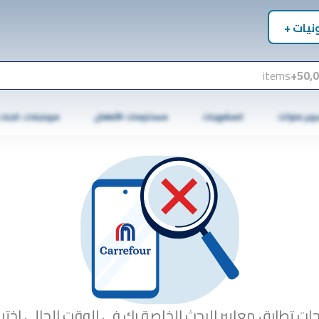
نيات +
items
50,0
وبر ماركت
المشروبات
مستلزمات الأطفال
موبايلات، تابلت
جات تطابق معايير البحث الخاصة بك في الوقت الحالي.اختبا