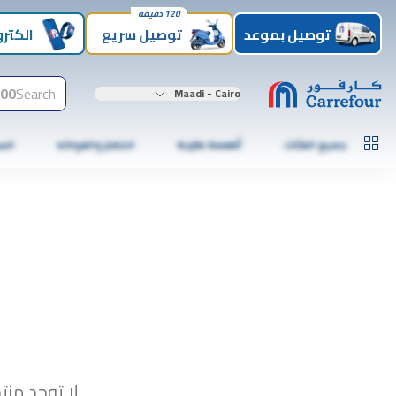
120 دقيقة
توصيل بموعد
توصيل سريع
الكترو
00+
Search
Maadi - Cairo
جميع الفئات
أطعمة طازجة
الخضار والفواكه
الس
لا توجد منت