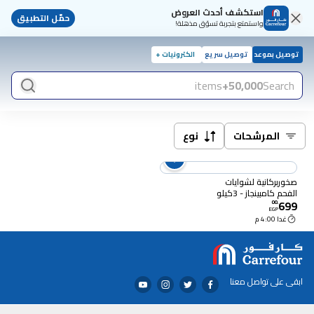
استكشف أحدث العروض
حمّل التطبيق
واستمتع بتجربة تسوّق مذهلة!
توصيل بموعد
توصيل سريع
الكترونيات +
items
50,000+
Search
المرشحات
نوع
صخوربركانية لشوايات
الفحم كامبينجاز - 3كيلو
699
00
.
EGP
غدا 4:00 م
ابقى على تواصل معنا