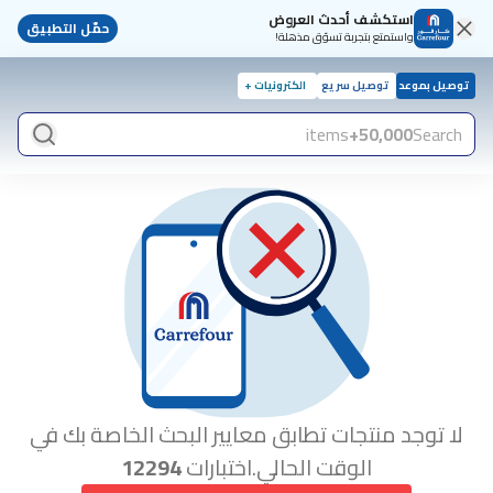
استكشف أحدث العروض
حمّل التطبيق
واستمتع بتجربة تسوّق مذهلة!
توصيل بموعد
توصيل سريع
الكترونيات +
items
50,000+
Search
لا توجد منتجات تطابق معايير البحث الخاصة بك في
الوقت الحالي.اختبارات
12294