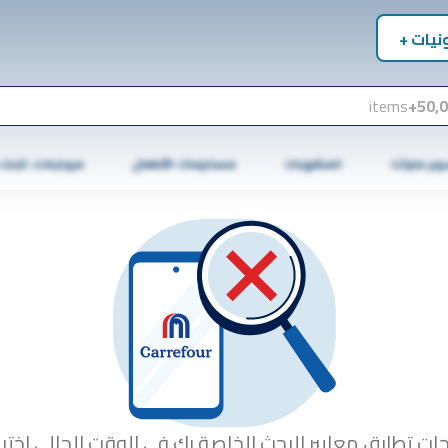
نيات +
items
50,0
وبر ماركت
المشروبات
مستلزمات الأطفال
موبايلات، تابلت
جات تطابق معايير البحث الخاصة بك في الوقت الحالي.اختبا