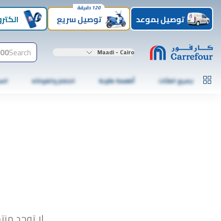
120 دقيقة
توصيل بموعد
توصيل سريع
الكترو
00+
Search
Maadi - Cairo
جميع الفئات
أطعمة طازجة
الخضار والفواكه
الس
لا توجد منت