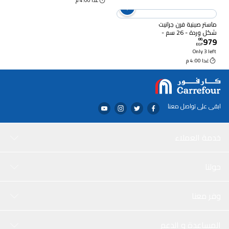
غدا 4:00 م
ماستر صينية فرن جرانيت
شكل وردة - 26 سم -
979
رمادي
00
.
EGP
Only 3 left
غدا 4:00 م
ابقى على تواصل معنا
خدمة العملاء
حولنا
وفر معنا
المساعدة و الدعم