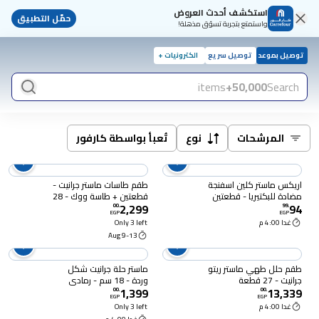
استكشف أحدث العروض
حمّل التطبيق
واستمتع بتجربة تسوّق مذهلة!
توصيل بموعد
توصيل سريع
الكترونيات +
items
50,000+
Search
المرشحات
نوع
تُعبأ بواسطة كارفور
اريكس ماستر كلين اسفنجة
طقم طاسات ماستر جرانيت -
مضادة للبكتيريا - قطعتين
قطعتين + طاسة ووك - 28
2,299
94
سم
00
.
99
.
EGP
EGP
غدا 4:00 م
Only 3 left
9-13 Aug
طقم حلل طهي ماستر ريتو
ماستر حلة جرانيت شكل
جرانيت - 27 قطعة
وردة - 18 سم - رمادي
1,399
13,339
00
.
00
.
EGP
EGP
غدا 4:00 م
Only 3 left