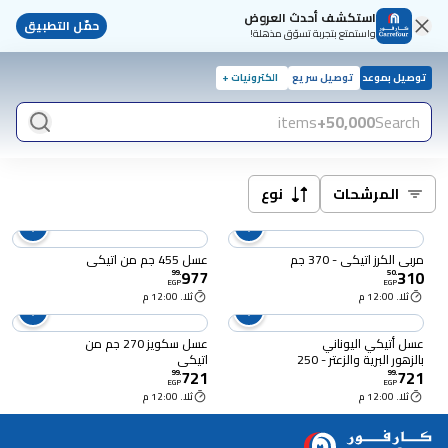
استكشف أحدث العروض
حمّل التطبيق
واستمتع بتجربة تسوّق مذهلة!
توصيل بموعد
توصيل سريع
الكترونيات +
items
50,000+
Search
المرشحات
نوع
مربى الكرز اتيكي - 370 جم
عسل 455 جم من اتيكى
977
310
99
.
50
.
EGP
EGP
ثلا. 12:00 م
ثلا. 12:00 م
عسل أتيكي اليوناني
عسل سكويز 270 جم من
بالزهور البرية والزعتر - 250
اتيكى
721
721
جرام
99
.
99
.
EGP
EGP
ثلا. 12:00 م
ثلا. 12:00 م