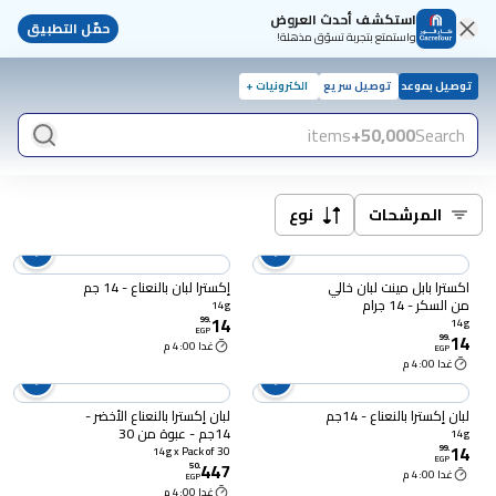
استكشف أحدث العروض
حمّل التطبيق
واستمتع بتجربة تسوّق مذهلة!
توصيل بموعد
توصيل سريع
الكترونيات +
items
50,000+
Search
المرشحات
نوع
اكسترا بابل مينت لبان خالي
إكسترا لبان بالنعناع - 14 جم
من السكر - 14 جرام
14g
14
99
.
14g
EGP
14
99
.
غدا 4:00 م
EGP
غدا 4:00 م
لبان إكسترا بالنعناع - 14جم
لبان إكسترا بالنعناع الأخضر -
14جم - عبوة من 30
14g
14
99
.
14g x Pack of 30
EGP
447
50
.
غدا 4:00 م
EGP
غدا 4:00 م