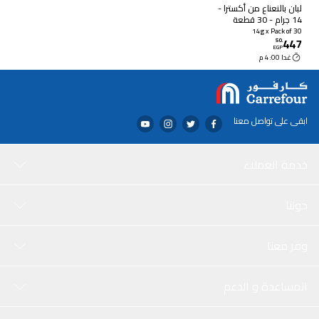
لبان بالنعناع من أكسترا -
14 جرام - 30 قطعة
14g x Pack of 30
447
50
.
EGP
غدا 4:00 م
ابقى على تواصل معنا
خدمة العملاء
حولنا
وفر معنا
المساعدة و الدعم