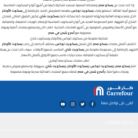
إذا كنت تبحث عن
بسكو مصر
ومنتجاته المميزة، فستجد تشكيلة كبيرة من أشهر أنواع البسكويت المناسبة
لجميع أفراد العائلة. استمتع بشراء
بسكويت لوكس
بطعمه المقرمش اللذيذ، بالإضافة إلى
بسكوت الأولكر
الذي يتميز بجودته العالية ونكهاته المتنوعة، كما يمكنك اختيار
بسكويت شاي
ليكون الرفيق المثالي لفنجان
الشاي أو القهوة. تضم المجموعة العديد من أنواع البسكويت المناسبة للإفطار، الوجبات الخفيفة، والضيافة،
مع أفضل الأسعار والعروض المتوفرة على أشهر العلامات التجارية. اطلب الآن واستمتع بمنتجات أصلية وجودة
مضمونة مع
أسرع شحن في مصر
.
تشكيلة متنوعة من بسكويت لوكس والأولكر وبسكويت شاي
اكتشف أفضل منتجات
بسكو مصر
التي تشمل
بسكويت لوكس
بمختلف أحجامه، إلى جانب
بسكوت الأولكر
الشهير، بالإضافة إلى مجموعة متنوعة من
بسكويت شاي
المناسب لجميع الأوقات. سواء كنت تبحث عن وجبة
خفيفة أو بسكويت للضيافة، ستجد خيارات تناسب جميع الأذواق بأفضل الأسعار.
اطلب منتجات بسكو مصر أونلاين
اشترِ
بسكو مصر
و
بسكويت لوكس
و
بسكوت الأولكر
و
بسكويت شاي
بسهولة، واستمتع بعروض حصرية،
وخيارات دفع آمنة، و
أسرع شحن في مصر
لتصلك جميع المنتجات الغذائية بسرعة وجودة مضمونة.
ابقى على تواصل معنا
خدمة العملاء