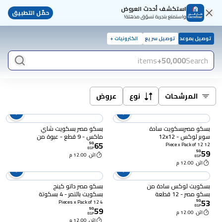
استكشف أحدث العروض
حمّل التطبيق
واستمتع بتجربة تسوّق مذهلة!
توصيل بموعد
توصيل سريع
الكترونيات +
items
50,000+
Search
المرشحات
نوع
عروض
بسكو مصربسكويت سادة
بسكو مصر بسكويت شاي
سوبر لوكس - 12x12
ماكس - 9 قطع - عبوة من
65
قطعة
12
50
.
12 Piece x Pack of 12
EGP
59
50
.
اثن. 12:00 م
EGP
اثن. 12:00 م
بسكويت لوكس سادة من
بسكو مصر داتو كينج
بسكو مصر - 12 قطعة
بسكويت بالتمر - 4 بسكوتة
53
- 12 باكيت
50
.
4 Pieces x Pack of 12
EGP
59
50
.
اثن. 12:00 م
EGP
اثن. 12:00 م