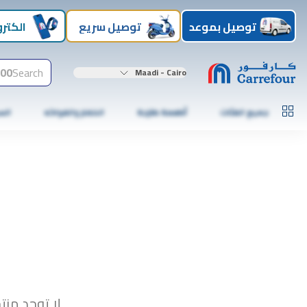
توصيل بموعد
توصيل سريع
الكترو
00+
Search
Maadi - Cairo
جميع الفئات
أطعمة طازجة
الخضار والفواكه
الس
لا توجد منت