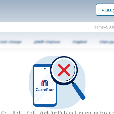
نيات +
items
50,0
وبر ماركت
المشروبات
مستلزمات الأطفال
موبايلات، تابلت
جات تطابق معايير البحث الخاصة بك في الوقت الحالي.اختبا