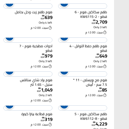
طقم سكاكين هوم - 6
هوم طقم زيت وخل بحامل
639
قطع - 2-KW6115
00
.
EGP
2,709
00
.
Only 4 left
EGP
Only 3 left
سبت. 12:00 م
سبت. 12:00 م
هوم طقم حفظ التوابل - 4
ادوات مطبخية هوم - 7
قطع
قطع
979
649
00
.
00
.
EGP
EGP
Only 3 left
Only 2 left
سبت. 12:00 م
سبت. 12:00 م
هوم مج بورسلين - 11 *
هوم براد شاي ستانلس
7.5 سم - أبيض
ستيل - 1.65 لتر
1,049
85
00
.
00
.
EGP
EGP
سبت. 12:00 م
Only 2 left
سبت. 12:00 م
طقم سكاكين هوم - 5
هوم قطاعة بيتزا كبيرة
319
قطع - 8-KW6112
00
.
EGP
4,229
00
.
سبت. 12:00 م
EGP