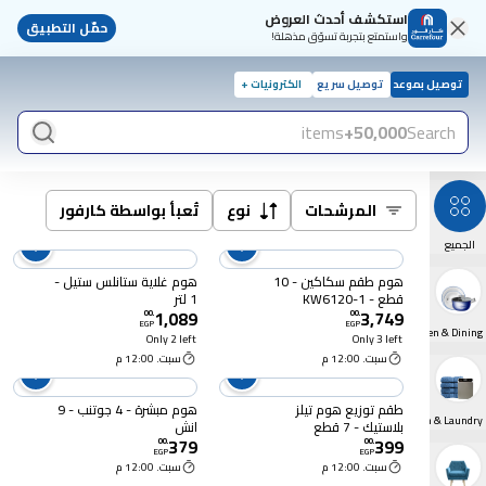
استكشف أحدث العروض
حمّل التطبيق
واستمتع بتجربة تسوّق مذهلة!
توصيل بموعد
توصيل سريع
الكترونيات +
items
50,000+
Search
المرشحات
نوع
تُعبأ بواسطة كارفور
الجميع
هوم طقم سكاكين - 10
هوم غلاية ستانلس ستيل -
قطع - 1-KW6120
1 لتر
1,089
3,749
00
.
00
.
EGP
EGP
Kitchen & Dining
Only 2 left
Only 3 left
سبت. 12:00 م
سبت. 12:00 م
طقم توزيع هوم تيلز
هوم مبشرة - 4 جوتنب - 9
Bathroom & Laundry
بلاستيك - 7 قطع
انش
379
399
00
.
00
.
EGP
EGP
سبت. 12:00 م
سبت. 12:00 م