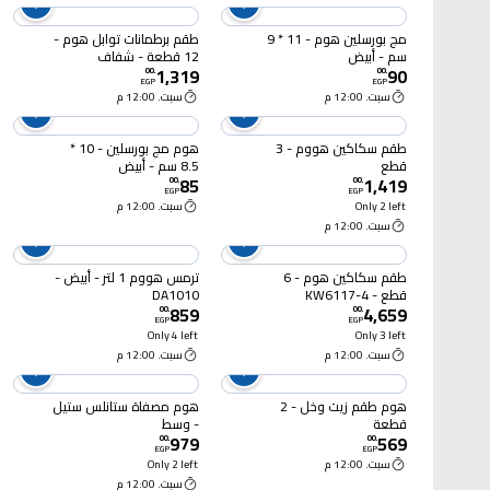
مج بورسلين هوم - 11 * 9
طقم برطمانات توابل هوم -
سم - أبيض
12 قطعة - شفاف
1,319
90
00
.
00
.
EGP
EGP
سبت. 12:00 م
سبت. 12:00 م
طقم سكاكين هووم - 3
هوم مج بورسلين - 10 *
قطع
8.5 سم - أبيض
85
1,419
00
.
00
.
EGP
EGP
Only 2 left
سبت. 12:00 م
سبت. 12:00 م
طقم سكاكين هوم - 6
ترمس هووم 1 لتر - أبيض -
قطع - 4-KW6117
DA1010
859
4,659
00
.
00
.
EGP
EGP
Only 4 left
Only 3 left
سبت. 12:00 م
سبت. 12:00 م
هوم طقم زيت وخل - 2
هوم مصفاة ستانلس ستيل
قطعة
- وسط
979
569
00
.
00
.
EGP
EGP
سبت. 12:00 م
Only 2 left
سبت. 12:00 م