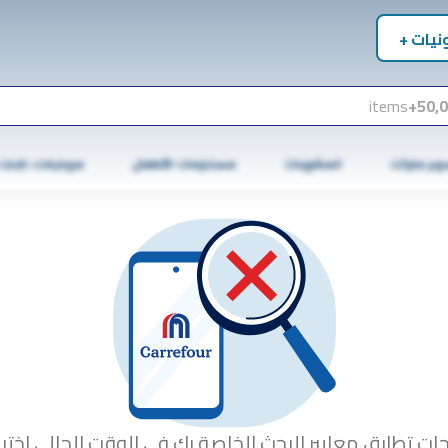
نيات +
items
50,0
وبر ماركت
المشروبات
مستلزمات الأطفال
موبايلات، تابلت
جات تطابق معايير البحث الخاصة بك في الوقت الحالي.اختبا