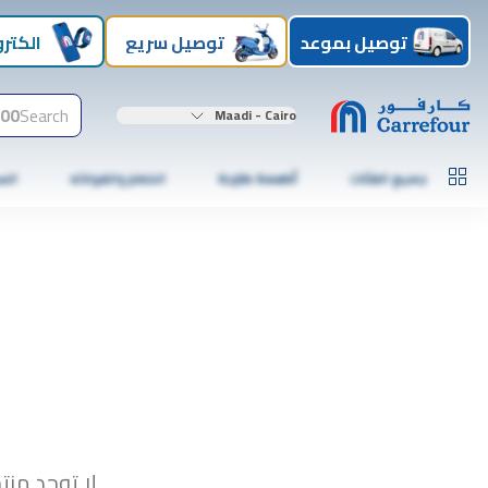
توصيل بموعد
توصيل سريع
الكترو
00+
Search
Maadi - Cairo
جميع الفئات
أطعمة طازجة
الخضار والفواكه
الس
لا توجد منت