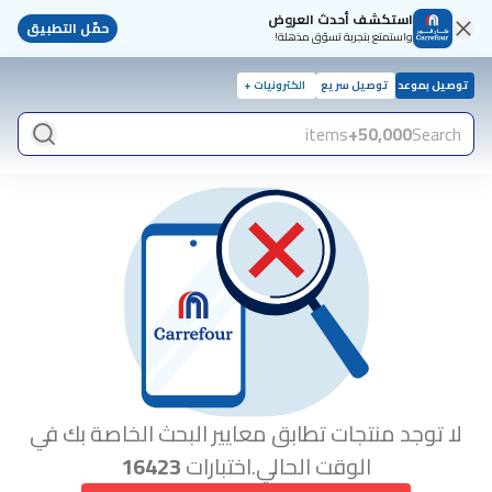
استكشف أحدث العروض
حمّل التطبيق
واستمتع بتجربة تسوّق مذهلة!
توصيل بموعد
توصيل سريع
الكترونيات +
items
50,000+
Search
لا توجد منتجات تطابق معايير البحث الخاصة بك في
الوقت الحالي.اختبارات
16423