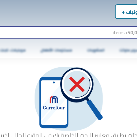
نيات +
items
50,0
وبر ماركت
المشروبات
مستلزمات الأطفال
موبايلات، تابلت
جات تطابق معايير البحث الخاصة بك في الوقت الحالي.اختبا