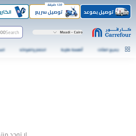
120 دقيقة
توصيل بموعد
توصيل سريع
الكترو
00+
Search
Maadi - Cairo
جميع الفئات
أطعمة طازجة
الخضار والفواكه
الس
لا توجد منت