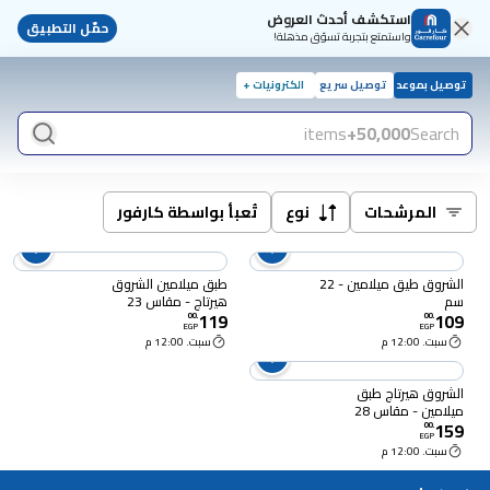
استكشف أحدث العروض
حمّل التطبيق
واستمتع بتجربة تسوّق مذهلة!
توصيل بموعد
توصيل سريع
الكترونيات +
items
50,000+
Search
المرشحات
نوع
تُعبأ بواسطة كارفور
الشروق طيق ميلامين - 22
طبق ميلامين الشروق
سم
هيرتاج - مقاس 23
119
109
00
.
00
.
EGP
EGP
سبت. 12:00 م
سبت. 12:00 م
الشروق هيرتاج طبق
ميلامين - مقاس 28
159
00
.
EGP
سبت. 12:00 م