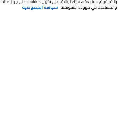
بالنقر فوق «متابعة»، فإنك ت
والمساعدة في جهودنا التسويقية.
سياسة الخصوصية
استعد للعام الدراسي الجديد مع أحدث
عروض العودة للمدارس 26
اير فراير
ماكينة قهوة
خدمة العملاء
الصيانة والضمان
ابقى على تواصل معنا
الاسترجاع و التبديل