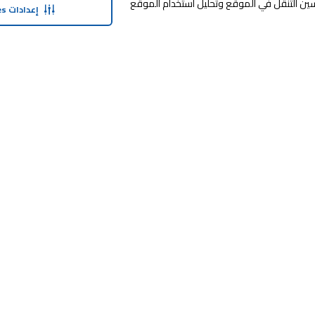
وافق على تخزين cookies على جهازك لتحسين التنقل في الموقع وتحليل استخدام الموقع
إعدادات Cookies
20
على الأدوات المدرسية، الشنط، اللانش بوكس، الزمزميات، ومستلزمات الدراسة بأفضل الأسعار، مع
أسر
الكترونيات قد تفيدك
غسالة اطباق
مكنسة كهربائية
س
حولنا
وفر معنا
نبذة عن ماجد الفطيم
خدمة الضمان المم
نبذة عن كارفور
SHARE برنامج الولاء