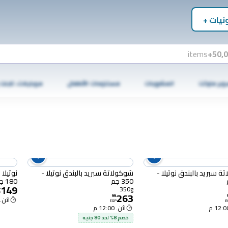
نيات +
items
50,0
وبر ماركت
المشروبات
مستلزمات الأطفال
موبايلات، تابلت
 سبريد بالبندق نوتيلا -
شوكولاتة سبريد بالبندق نوتيلا -
ن
350 جم
180 جرام
149
350g
.
P
263
99
.
اثن. 12:00 
EGP
E
اثن. 12:00 م
خصم 8% لحد 80 جنيه