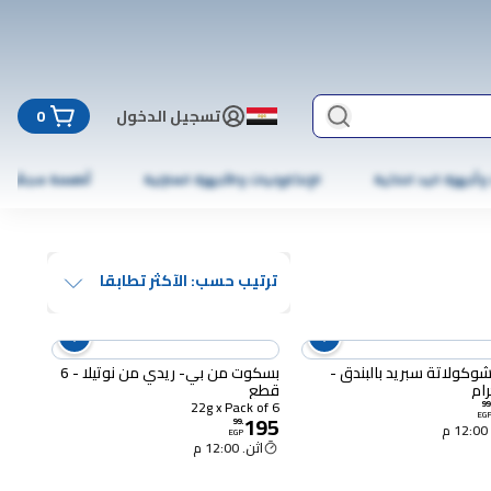
تسجيل الدخول
0
 وأجهزة اليد الذكية
الإلكترونيات والأجهزة المنزلية
أطعمة مجمّدة
ترتيب حسب: الآكثر تطابقا
وتيلا شوكولاتة سبريد بالبندق -
بسكوت من بي- ريدي من نوتيلا - 6
قطع
22g x Pack of 6
99
195
EG
99
.
م
EGP
اثن. 12:00 م