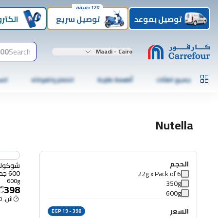
120 دقيقة
توصيل بموعد
توصيل سريع
الكترو
00+
Search
Maadi - Cairo
جميع الفئات
أطعمة طازجة
الخضار والفواكه
الس
Nutella
الحجم
شوكولاتة
600 جم
22g x Pack of 6
600g
350g
398
50
.
600g
GP
اثن. 12:00 م
السعر
EGP 19 - 398