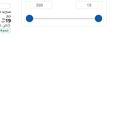
جم
19
50
.
EGP
اثن. 12:00 م
خصم 8% لحد 80 جنيه