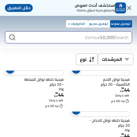
استكشف أحدث العروض
حمّل التطبيق
واستمتع بتجربة تسوّق مذهلة!
توصيل بموعد
توصيل سريع
الكترونيات +
items
50,000+
Search
المرشحات
نوع
فيجيتا توابل اللحم
فيجيتا خلطه توابل للسلطة
الكلاسيك - 20 جرام
- 20 جرام
44
99
.
20g
EGP
44
99
.
Only 4 left
EGP
Only 4 left
غدا 4:00 م
غدا 4:00 م
فيجيتا خلطه توابل للدجاج -
20 جرام
20g
44
99
.