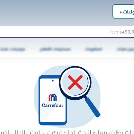
نيات +
items
50,0
وبر ماركت
المشروبات
مستلزمات الأطفال
موبايلات، تابلت
جات تطابق معايير البحث الخاصة بك في الوقت الحالي.اختبا