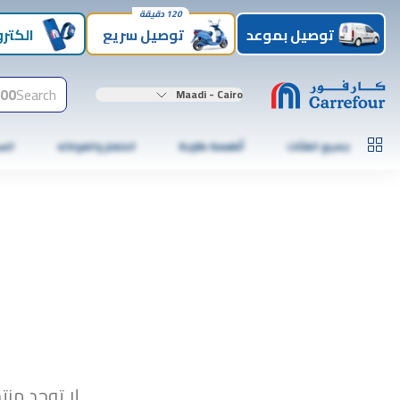
120 دقيقة
توصيل بموعد
توصيل سريع
الكترو
00+
Search
Maadi - Cairo
جميع الفئات
أطعمة طازجة
الخضار والفواكه
الس
لا توجد منت