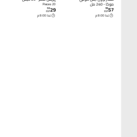
موكا - 240 مل
20 Pieces
29
57
50
.
99
.
EGP
EGP
غدا 8:00 م
غدا 8:00 م