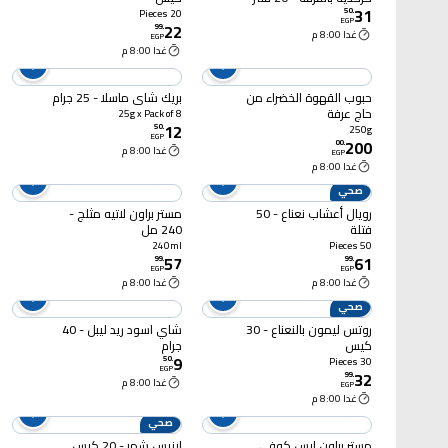
31
50
.
20 Pieces
EGP
22
99
.
غدا 8:00 م
EGP
غدا 8:00 م
حبوب القهوة الخضراء من
بريك شاي ماسلا - 25 جرام
حاج عرفة
25g x Pack of 8
12
50
.
250g
EGP
200
00
.
غدا 8:00 م
EGP
غدا 8:00 م
صحي
رويال أعشاب نعناع - 50
مستر براون لاتيه مثلج -
فتلة
240 مل
240ml
50 Pieces
57
61
99
.
99
.
EGP
EGP
غدا 8:00 م
غدا 8:00 م
صحي
روتس ليمون بالنعناع - 30
شاي اسود ريد ليبل - 40
كيس
جرام
9
50
.
30 Pieces
EGP
32
99
.
غدا 8:00 م
EGP
غدا 8:00 م
صحي
مستر براون ايس كوفي
إيزيس شمر - 20 كيس