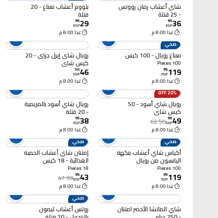
شاي أعشاب رمان رووتس
بلووم أعشاب نعناع - 20
- 25 فتلة
فتلة
29
36
99
.
99
.
EGP
EGP
غدا 8:00 م
غدا 8:00 م
صحي
نعناع رويال - 100 كيس
رويال شاى إيرل جراى - 20
كيس شاي
100 Pieces
46
119
50
.
99
.
EGP
EGP
غدا 8:00 م
غدا 8:00 م
20% OFF
رويال شاي أسود - 50
رويال شاي أسود بالمريمية
كيس شاي
- 20 فتلة
38
49
99
.
99
.
62.50
EGP
EGP
غدا 8:00 م
غدا 8:00 م
صحي
صحي
أكياس شاي أعشاب بنكهة
إمتنان شاي أعشاب الحمية
اليانسون من رويال
الغذائية - 18 كيس
أعشاب- 12 كيس
18 Pieces
100 Pieces
43
119
99
.
99
.
47.99
EGP
EGP
غدا 8:00 م
غدا 8:00 م
صحي
شاي الماتشا الأخضر امتنان
روتس أعشاب ليمون
- 250 جرام
بالزنجبيل - 20 فتلة