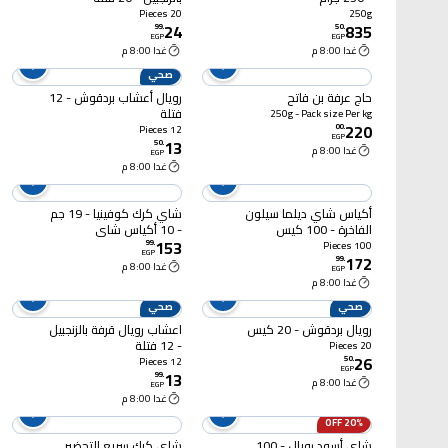
20 Pieces
250g
24
835
99
.
50
.
EGP
EGP
غدا 8:00 م
غدا 8:00 م
صحي
حاج عرفة بن فاتح
رويال أعشاب بردقوش - 12
فتلة
250g - Pack size Per kg
220
00
.
12 Pieces
EGP
13
50
.
غدا 8:00 م
EGP
غدا 8:00 م
أكياس شاي ديلما سيلون
شاي كرك كوفينيا - 19 جم
الفاخرة - 100 كيس
- 10 أكياس شاي
153
99
.
100 Pieces
EGP
172
99
.
غدا 8:00 م
EGP
غدا 8:00 م
صحي
صحي
رويال بردقوش - 20 كيس
اعشاب رويال قرفة بالزنجبيل
- 12 فتلة
20 Pieces
26
50
.
12 Pieces
EGP
13
99
.
غدا 8:00 م
EGP
غدا 8:00 م
20% OFF
شاي أسود رويال - 100
شاي كرك سريع التحضير