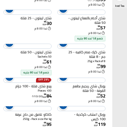
غدا 8:00 م
EGP
غدا 8:00 م
Iced Tea
شاي أخضر بالنعناع ليبتون -
شاي ليبتون - 25 فتلة
30
50 فتلة
99
.
EGP
57
99
.
غدا 8:00 م
EGP
غدا 8:00 م
خصم 8% لحد 80 جنيه
شاي كرك مصر كافيه - 25
شاي ليبتون - 50 فتلة
جم - 8 فتلة
50 Sachets
61
50
.
25g x Pack of 8
EGP
99
50
.
غدا 8:00 م
EGP
غدا 8:00 م
خصم 8% لحد 80 جنيه
29% OFF
رويال شاي ريجيم بطعم
ربيع شاي فتلة - 100 جرام
القرفة - 50 فتلة
100 Pieces
84
52
99
.
50
.
119.99
EGP
EGP
غدا 8:00 م
غدا 8:00 م
رويال اعشاب كركدية -
كاكاو غامق من حاج عرفة
100 كيس
250g - Pack size Per kg
95
119
00
.
99
.
EGP
EGP