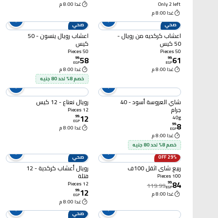
Only 2 left
غدا 8:00 م
غدا 8:00 م
صحي
صحي
اعشاب كركديه من رويال -
اعشاب رويال ينسون - 50
50 كيس
كيس
50 Pieces
50 Pieces
58
61
99
.
99
.
EGP
EGP
غدا 8:00 م
غدا 8:00 م
خصم 8% لحد 80 جنيه
شاي العروسة أسود - 40
رويال نعناع - 12 كيس
جرام
12 Pieces
12
99
.
40g
EGP
8
99
.
غدا 8:00 م
EGP
غدا 8:00 م
خصم 8% لحد 80 جنيه
29% OFF
صحي
ربيع شاى اثقل 100ف
رويال أعشاب كركدية - 12
فتلة
100 Pieces
84
99
.
12 Pieces
119.99
EGP
12
99
.
غدا 8:00 م
EGP
غدا 8:00 م
صحي