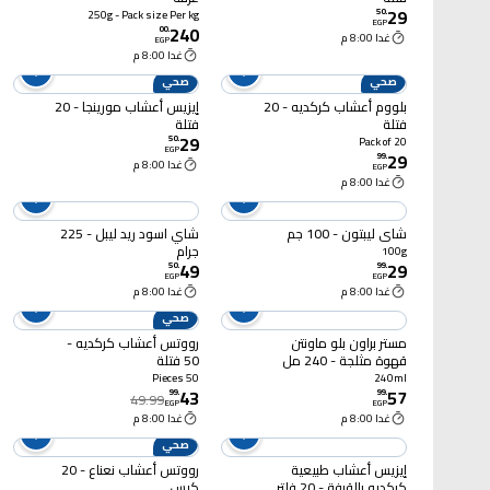
29
50
.
250g - Pack size Per kg
EGP
240
00
.
غدا 8:00 م
EGP
غدا 8:00 م
صحي
صحي
بلووم أعشاب كركديه - 20
إيزيس أعشاب مورينجا - 20
فتلة
فتلة
29
50
.
Pack of 20
EGP
29
99
.
غدا 8:00 م
EGP
غدا 8:00 م
شاي ليبتون - 100 جم
شاي اسود ريد ليبل - 225
جرام
100g
49
29
50
.
99
.
EGP
EGP
غدا 8:00 م
غدا 8:00 م
صحي
مستر براون بلو ماونتن
رووتس أعشاب كركديه -
قهوة مثلجة - 240 مل
50 فتلة
50 Pieces
240ml
43
57
99
.
99
.
49.99
EGP
EGP
غدا 8:00 م
غدا 8:00 م
صحي
إيزيس أعشاب طبيعية
رووتس أعشاب نعناع - 20
كركديه بالقرفة - 20 فلتر
كيس