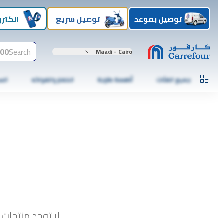
توصيل بموعد
توصيل سريع
الكترو
00+
Search
Maadi - Cairo
جميع الفئات
أطعمة طازجة
الخضار والفواكه
الس
لا توجد منتجات 