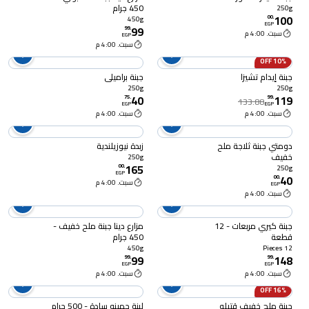
450 جرام
250g
100
00
.
450g
EGP
99
99
.
سبت. 4:00 م
EGP
سبت. 4:00 م
10% OFF
جبنة إيدام تشيزا
جبنة براميلي
250g
250g
40
119
75
.
99
.
133.88
EGP
EGP
سبت. 4:00 م
سبت. 4:00 م
دومتي جبنة ثلاجة ملح
زبدة نيوزيلندية
خفيف
250g
165
00
.
250g
EGP
40
00
.
سبت. 4:00 م
EGP
سبت. 4:00 م
جبنة كيري مربعات - 12
مزارع دينا جبنة ملح خفيف -
قطعة
450 جرام
450g
12 Pieces
99
148
99
.
99
.
EGP
EGP
سبت. 4:00 م
سبت. 4:00 م
16% OFF
جبنة ملح خفيف قتيلو
لبنة جهينه سادة - 500 جرام