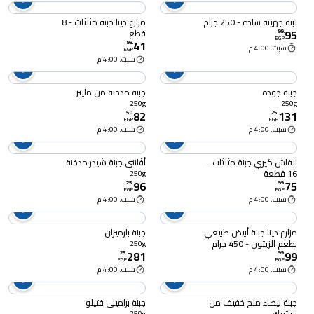
لبنة جهينه سادة - 250 جرام
مزارع دينا جبنة مثلثات - 8
95
قطع
99
.
EGP
41
99
.
سبت. 4:00 م
EGP
سبت. 4:00 م
جبنة جودة
جبنة مدخنة من ماينز
250g
250g
82
131
50
.
25
.
EGP
EGP
سبت. 4:00 م
سبت. 4:00 م
لافاش كيري جبنة مثلثات -
أڤانتي جبنة شيدر مدخنة
16 قطعة
250g
96
75
25
.
99
.
EGP
EGP
سبت. 4:00 م
سبت. 4:00 م
مزارع دينا جبنة أبيض طبيعي
جبنة بارميزان
بطعم الزيتون - 450 جرام
250g
281
99
25
.
99
.
EGP
EGP
سبت. 4:00 م
سبت. 4:00 م
جبنة بيضاء ملح خفيف من
جبنة براميلي قتيلو
الباتريك
250g