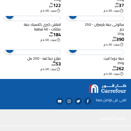
122
37
13
.
50
.
EGP
EGP
سبت. 4:00 م
سبت. 4:00 م
سالوتى جبنة بارميزان - 250
لافاش كيري كلاسيك جبنة
جم
مثلثات - 40 قطعة
184
99
.
250g
EGP
390
50
.
سبت. 4:00 م
EGP
سبت. 4:00 م
جبنة جودا لايت
مزارع دينا لبنه - 250 مل
53
99
.
250g
EGP
262
50
.
سبت. 4:00 م
EGP
سبت. 4:00 م
ابقى على تواصل معنا
خدمة العملاء