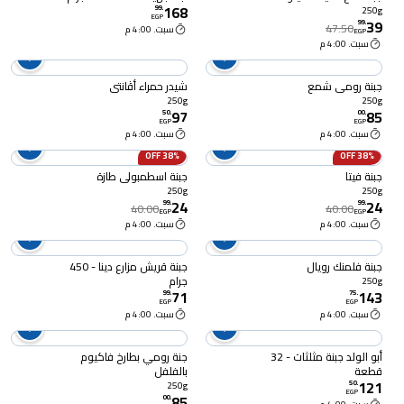
168
99
.
250g
EGP
39
99
.
47.50
سبت. 4:00 م
EGP
سبت. 4:00 م
جبنة رومي شمع
شيدر حمراء أڤانتي
250g
250g
97
85
50
.
00
.
EGP
EGP
سبت. 4:00 م
سبت. 4:00 م
38% OFF
38% OFF
جبنة فيتا
جبنة اسطمبولي طازة
250g
250g
24
24
99
.
99
.
40.00
40.00
EGP
EGP
سبت. 4:00 م
سبت. 4:00 م
جبنة فلمنك رويال
جبنة قريش مزارع دينا - 450
جرام
250g
71
143
99
.
75
.
EGP
EGP
سبت. 4:00 م
سبت. 4:00 م
أبو الولد جبنة مثلثات - 32
جنة رومي بطارخ فاكيوم
قطعة
بالفلفل
121
50
.
250g
EGP
85
00
.