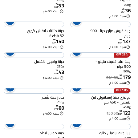
53
75
.
250g
EGP
36
25
.
سبت. 4:00 م
EGP
سبت. 4:00 م
جبنة قريش مزارع دينا - 900
جبنة مثلثات لافاش كيري -
جرام
32 قطعة
150
137
99
.
99
.
EGP
EGP
سبت. 4:00 م
سبت. 4:00 م
26% OFF
جبنة ملح خفيف قتيلو -
جبنة براميلي بالفلفل
500 جرام
250g
43
75
.
500g
EGP
179
99
.
241.99
سبت. 4:00 م
EGP
سبت. 4:00 م
18% OFF
دومتي جبنة إسطنبولي لبن
ماينز جبنة شيدر
طبيعي - 450 جم
250g
80
00
.
450g
EGP
122
99
.
150.50
سبت. 4:00 م
EGP
سبت. 4:00 م
بيرلا جبنة براميلي طازة
جبنة موبي ايدام
250g
250g