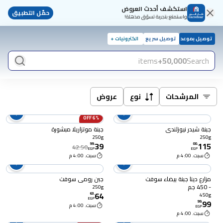
استكشف أحدث العروض
حمّل التطبيق
واستمتع بتجربة تسوّق مذهلة!
توصيل بموعد
توصيل سريع
الكترونيات +
items
50,000+
Search
المرشحات
نوع
عروض
6% OFF
جبنة شيدر نيوزلندي
جبنة موتزاريلا مبشورة
250g
250g
39
115
99
.
00
.
42.50
EGP
EGP
سبت. 4:00 م
سبت. 4:00 م
مزارع دينا جبنة بيضاء سوفت
جبن رومي سوفت
- 450 جم
250g
64
63
.
450g
EGP
99
99
.
سبت. 4:00 م
EGP
سبت. 4:00 م