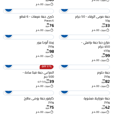
سبت. 4:00 م
EGP
سبت. 4:00 م
جبنة موبي الزرقاء - 50 جرام
كيري جبنة مربعات - 6 قطع
6 Pieces
50g
76
33
99
.
50
.
EGP
EGP
سبت. 4:00 م
سبت. 4:00 م
مزارع دينا جبنة براميلي -
زبدة أنوجا بيور
450 جرام
250g
98
75
.
450g
EGP
99
99
.
سبت. 4:00 م
EGP
سبت. 4:00 م
17% OFF
جبنة حلوم
المراعي جبنة فيتا سادة -
500 جم
250g
39
82
50
.
50
.
47.50
EGP
EGP
سبت. 4:00 م
سبت. 4:00 م
جبنة موزاريلا مبشورة
كارفور جبنة رومي بطارخ
250g
250g
75
42
00
.
13
.
EGP
EGP
سبت. 4:00 م
سبت. 4:00 م