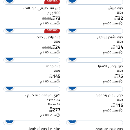
25% OFF
جبنة قريش
جبن فيتا طبيعي عبور لاند -
500 جرام
250g
73
32
99
.
50
.
98.99
EGP
EGP
سبت. 4:00 م
سبت. 4:00 م
38% OFF
جبنة تشيدر ايرلندي
جبنة براميلي طازة
250g
250g
24
124
99
.
75
.
40.00
EGP
EGP
سبت. 4:00 م
سبت. 4:00 م
جبن رومي اكسترا
جبنة جودة
250g
250g
145
75
00
.
00
.
EGP
EGP
سبت. 4:00 م
سبت. 4:00 م
موبي جبن ريكفورد
كيري مربعات جبنة كريم -
24 قطعة
250g
116
25
.
24 Pieces
EGP
277
99
.
سبت. 4:00 م
EGP
سبت. 4:00 م
جبنة شيدر مستوردة
مزارع دينا جبنة أسطنبولي -