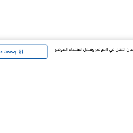
وافق على تخزين cookies على جهازك لتحسين التنقل في الموقع وتحليل استخدام الموقع
إعدادات Cookies
حولنا
وفر معنا
نبذة عن ماجد الفطيم
خدمة الضمان المم
نبذة عن كارفور
SHARE برنامج الولاء
حول ماجد الفطيم كارفور و المجتمع ماركات
كارفور
النشره الاخبارية