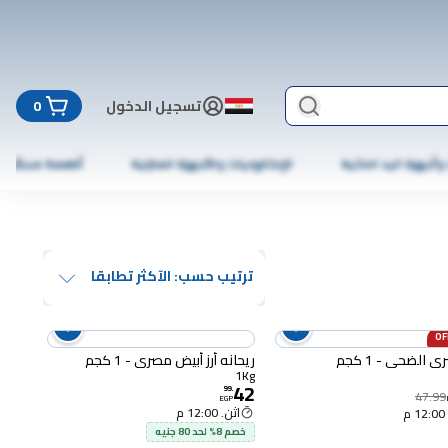
تسجيل الدخول
0
 وأجهزة اليد الذكية
الإلكترونيات والأجهزة المنزلية
أطعمة مجمّدة
ترتيب حسب: الآكثر تطابقا
ى الضحى - 1 كجم
ريحانه أرز أبيض مصري - 1 كجم
1Kg
42
99
.
47.99
EGP
اثن. 12:00 م
م
خصم 8% لحد 80 جنيه