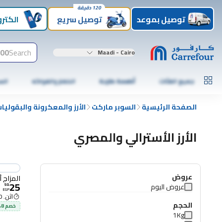
120 دقيقة
توصيل بموعد
توصيل سريع
الكترو
00+
Search
Maadi - Cairo
جميع الفئات
أطعمة طازجة
الخضار والفواكه
الس
الصفحة الرئيسية
السوبر ماركت
الأرز والمعكرونة والبقوليا
الأرز الأسترالي والمصري
عروض
المزاج أر
25
عروض اليوم
50
.
EGP
اثن. 12:00 م
الحجم
خصم 8% لحد 80 جنيه
1Kg