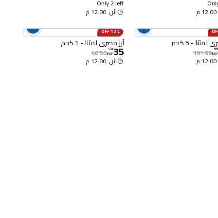
Only 2 left
Only
م
اثن. 12:00 م
12% OFF
لمتنا - 5 كجم
أرز مصري لمتنا - 1 كجم
35
50
.
99
40.50
191.99
EGP
EG
م
اثن. 12:00 م