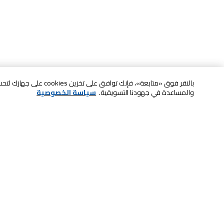
بالنقر فوق «متابعة»، فإنك ت
والمساعدة في جهودنا التسويقية.
سياسة الخصوصية
خدمة العملاء
الصيانة والضمان
ابقى على تواصل معنا
الاسترجاع و التبديل
الدفع بأمان عبر الانترنت
الشحن والتسليم
تواصل معنا عبر الدردشة للحصول على
الدفع عند الاستلام
المساعدة