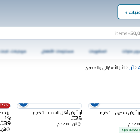
نيات +
items
50,0
وبر ماركت
المشروبات
مستلزمات الأطفال
موبايلات، تابلت
ت
أرز
الأرز الأسترالي والمصري
17% OFF
ز أبيض مصري - 1 كجم
أرز أبيض أهل القمة - 1 كجم
ارز مصر
25
1Kg
50
.
39
EGP
99
.
اثن. 12:00 م
EGP
اثن. 12:00 