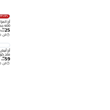
23% OFF
400 جم
25
50
.
9
EGP
اثن. 12:00 م
ملح كوكس - 400
59
99
.
EGP
اثن. 12:00 م