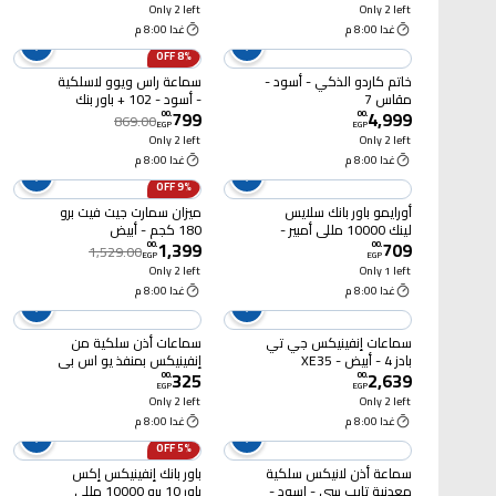
ZPCE-C01O
Only 2 left
Only 2 left
غدا 8:00 م
غدا 8:00 م
8% OFF
خاتم كاردو الذكي - أسود -
سماعة راس ويوو لاسلكية
مقاس 7
- أسود - 102 + باور بنك
799
4,999
00
.
00
.
869.00
EGP
EGP
Only 2 left
Only 2 left
غدا 8:00 م
غدا 8:00 م
9% OFF
أورايمو باور بانك سلايس
ميزان سمارت جيت فيت برو
لينك 10000 مللي أمبير -
180 كجم - أبيض
1,399
709
12 وات - أسود - P5101
00
.
00
.
1,529.00
EGP
EGP
Only 2 left
Only 1 left
غدا 8:00 م
غدا 8:00 م
سماعات إنفينيكس جي تي
سماعات أذن سلكية من
بادز 4 - أبيض - XE35
إنفينيكس بمنفذ يو اس بى
325
2,639
سى - XH03C
00
.
00
.
EGP
EGP
Only 2 left
Only 2 left
غدا 8:00 م
غدا 8:00 م
5% OFF
سماعة أذن لانيكس سلكية
باور بانك إنفينيكس إكس
معدنية تايب سي - اسود -
باور 10 برو 10000 مللي