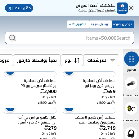
استكشف أحدث العروض
حمّل التطبيق
واستمتع بتجربة تسوّق مذهلة!
توصيل بموعد
توصيل سريع
الكترونيات +
items
50,000+
Search
المرشحات
نوع
تُعبأ بواسطة كارفور
عرو
الجميع
سماعات أذن لاسلكية
سماعات أذن لاسلكية
اورايمو فري بودز نيو -
جرافاستار سيريس برو P9 -
2,900
659
أسود - OTW-330S
رمادى
00
.
00
.
EGP
EGP
Chargers, Cables & Convertors
Only 2 left
Only 2 left
غدا 8:00 م
غدا 8:00 م
سماعة رأس كاردو لاسلكية
كابل كاردو يو اس بي أيه
Phone Holders & Accessories
بميكرفون وخاصية الغاء
الى لايتنينج - 2 متر - أسود
279
2,719
الضوضاء - أزرق
00
.
00
.
EGP
EGP
Only 2 left
Only 2 left