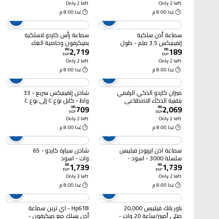
Only 2 left
Only 2 left
غدا 8:00 م
غدا 8:00 م
سماعة أذن سلكية
سماعة رأس كاردو لاسلكية
إنفينيكس 3.5 ملم - طول
بميكرفون وخاصية الغاء
2,719
189
1.2 متر - XH01 - أسود
الضوضاء - اسود
00
.
00
.
EGP
EGP
Only 2 left
Only 2 left
غدا 8:00 م
غدا 8:00 م
ميزان كاردو الذكي الرقمي
شاحن إنفينيكس سريع - 33
بتقنية الذكاء الاصطناعي
واط - كابل نوع C إلى نوع C
709
2,069
180 كجم - أسود
- أبيض - XC33EU+XDC53
00
.
00
.
EGP
EGP
Only 2 left
Only 2 left
غدا 8:00 م
غدا 8:00 م
سماعة اذن ايربودز فيليبس
شاحن سيارة كاردو - 65
سلسلة 3000 - اسود -
وات - اسود
1,739
1,739
TAT3559BK/97
00
.
00
.
EGP
EGP
Only 3 left
Only 2 left
غدا 8:00 م
غدا 8:00 م
باور بانك فيليبس 20,000
Hp61B - اي ترين سماعة
مللي أمبير/ساعة 20 وات -
أذن بسلك مع ميكرفون -