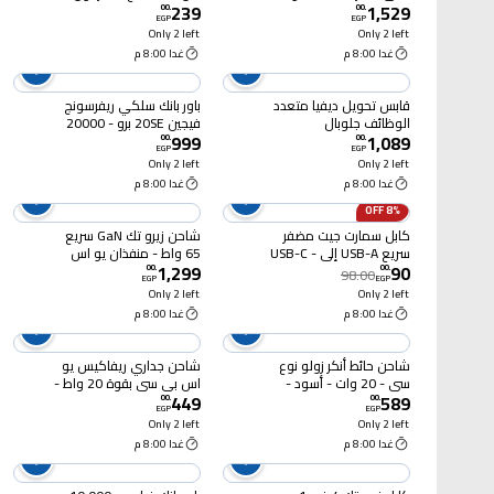
239
1,529
أسود - DLP7721C
أسود
00
.
00
.
EGP
EGP
Only 2 left
Only 2 left
غدا 8:00 م
غدا 8:00 م
قابس تحويل ديفيا متعدد
باور بانك سلكي ريفرسونج
الوظائف جلوبال
فيجين 20SE برو - 20000
999
1,089
مللي أمبير 3 منافذ - أسود -
00
.
00
.
EGP
EGP
PB84
Only 2 left
Only 2 left
غدا 8:00 م
غدا 8:00 م
8% OFF
كابل سمارت جيت مضفر
شاحن زيرو تك GaN سريع
سريع USB-A إلى USB-C -
65 واط - منفذان يو اس
1,299
90
1 متر - أسود
بى سى - ZA-65
00
.
00
.
98.00
EGP
EGP
Only 2 left
Only 2 left
غدا 8:00 م
غدا 8:00 م
شاحن حائط أنكر زولو نوع
شاحن جداري ريفاكيس يو
سى - 20 وات - أسود -
اس بى سى بقوة 20 واط -
449
589
A2699L11
أبيض - PS4101
00
.
00
.
EGP
EGP
Only 2 left
Only 2 left
غدا 8:00 م
غدا 8:00 م