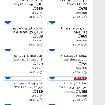
كابل زيرو تك 4 في 1 سريع
باور بانك فيليبس 10,000
100 واط - ZC-41
مللي أمبير/ساعة 20 وات -
969
479
أسود - DLP1812PB
00
.
00
.
EGP
EGP
Only 2 left
Only 2 left
غدا 8:00 م
غدا 8:00 م
شاحن سيارة كاردو - 35
شاحن جداري ريفاكيس يو
وات - اسود
اس بى سى بقوة 20 واط
609
869
مع كابل يو اس بى سى
00
.
00
.
EGP
EGP
إلى يو اس بى سى - أبيض
Only 2 left
Only 3 left
- PS4101
غدا 8:00 م
غدا 8:00 م
سماعة أذن لاسلكية أي
كابل كاردو يو اس بي سي
ترين مع حافظة شحن
الى لايتنينج - 2 متر - أسود
329
759
فابريك - أسود
00
.
00
.
EGP
EGP
Only 2 left
Only 2 left
غدا 8:00 م
غدا 8:00 م
33% OFF
سماعة اذن لاسلكية
شاحن زيرو تك سريع تايب
انفينكس - أبيض - TWS-
سى 20 واط - ZPCCH-20
389
1,199
XE28
00
.
00
.
1,799.00
EGP
EGP
Only 2 left
Only 2 left
غدا 8:00 م
غدا 8:00 م