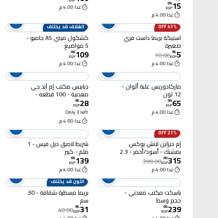
EGP
15
00
.
غدا 4:00 م
EGP
غدا 4:00 م
41% OFF
الغلاف قد يختلف
استيكة بريما داست فري
كشكول ميني A5 جامبو -
صغيرة
5 مواضيع
109
5
00
.
95
.
10.00
EGP
EGP
غدا 4:00 م
غدا 4:00 م
ماركادوريس علبة ألوان -
دبابيس مكتب إم آند جي
12 لون
معدنية - 100 قطعه -
28
65
ABS92603
95
.
00
.
EGP
EGP
غدا 4:00 م
Only 3 left
غدا 4:00 م
21% OFF
إم ديزاين لانش بوكس
شريط لاصق دبل فيس - 1
بمشبك - أسود/أحمر - 2.3
ملم - كبير
139
315
لتر
00
.
00
.
399.00
EGP
EGP
غدا 4:00 م
غدا 4:00 م
اللَّون قد يختلف
باسكت مكتب معدني -
بريما مسطرة شفافة - 30
حجم وسط
سم
31
239
95
.
00
.
40.00
EGP
EGP