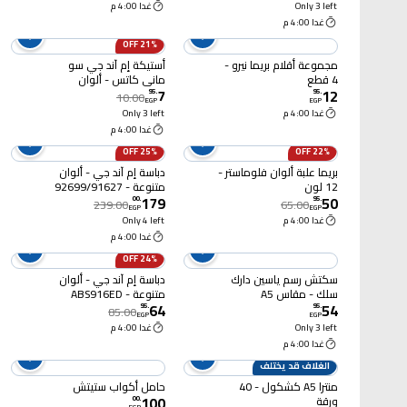
Only 3 left
غدا 4:00 م
غدا 4:00 م
21% OFF
مجموعة أقلام بريما نيرو -
أستيكة إم آند جي سو
4 قطع
ماني كاتس - ألوان
7
12
مختلفة - APX963MB
95
.
95
.
10.00
EGP
EGP
غدا 4:00 م
Only 3 left
غدا 4:00 م
25% OFF
22% OFF
بريما علبة ألوان فلوماستر -
دباسة إم آند جي - ألوان
12 لون
متنوعة - 92699/91627
179
50
00
.
95
.
239.00
65.00
EGP
EGP
غدا 4:00 م
Only 4 left
غدا 4:00 م
24% OFF
سكتش رسم ياسين دارك
دباسة إم آند جي - ألوان
سلك - مقاس A5
متنوعة - ABS916ED
64
54
95
.
95
.
85.00
EGP
EGP
Only 3 left
غدا 4:00 م
غدا 4:00 م
الغلاف قد يختلف
منترا A5 كشكول - 40
حامل أكواب ستيتش
100
ورقة
00
.