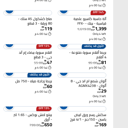
Only 2 left
غدا 4:00 م
غدا 4:00 م
14% OFF
آلة حاسبة كاسيو علمية
منترا كشكول A5 سلك -
قياسية - بينك - FFX-
80 ورقة - 3 قطع
119
1,399
991ESPLUS-2PK
00
.
00
.
1,619.00
EGP
EGP
Only 4 left
غدا 4:00 م
غدا 4:00 م
اللَّون قد يختلف
13% OFF
بريما أقلام سبورة متنوعة -
اقلام سبورة بيضاء إم آند
4 أقلام
جي - 3 قطع
47
81
95
.
95
.
55.00
95.00
EGP
EGP
غدا 4:00 م
غدا 4:00 م
اللَّون قد يختلف
ألوان شمع ام اند جي - 8
بريما زجاجة مياه - 750 مل
60
ألوان - AGMX4238
00
.
EGP
29
95
.
غدا 4:00 م
EGP
Only 3 left
غدا 4:00 م
19% OFF
سكتش رسم ورق ابيض
بينتو لانش بوكس - 1.65 لتر
ياسين - 150جم - 4/1 فرخ
- أزرق
650
169
00
.
00
.
799.00
EGP
EGP