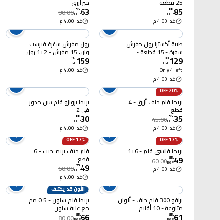
25 قطعة
حبر أزرق
63
85
95
.
00
.
80.00
EGP
EGP
غدا 4:00 م
غدا 4:00 م
طيبة أكسترا رول مفرش
رول مفرش سفرة فيرست
سفرة - 15 قطعة -
وان، 15 مفرش - 2+1 رول
159
129
110*110 سم
- مطبوع
95
.
00
.
EGP
EGP
Only 4 left
غدا 4:00 م
غدا 4:00 م
20% OFF
بريما قلم جاف أزرق - 4
بريما برونزو قلم سن مدور
قطع
في 2
30
35
00
.
95
.
45.00
EGP
EGP
غدا 4:00 م
غدا 4:00 م
17% OFF
17% OFF
بريما فانسي قلم - 6+1
قلم جتف بريما جيت - 6
49
قطع
95
.
60.00
EGP
49
95
.
60.00
غدا 4:00 م
EGP
غدا 4:00 م
اللَّون قد يختلف
برافو 300 قلم جاف - ألوان
بريما قلم سنون - 0.5 مم
متنوعة - 10 أقلام
مع علبة سنون
66
61
95
.
95
.
80.00
EGP
EGP