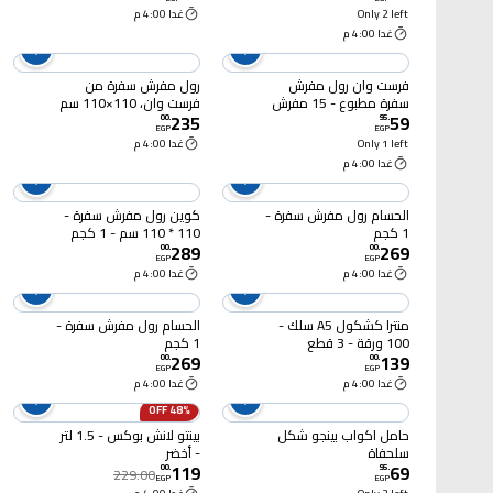
Only 2 left
غدا 4:00 م
غدا 4:00 م
فرست وان رول مفرش
رول مفرش سفرة من
سفرة مطبوع - 15 مفرش
فرست وان، 110×110 سم
235
59
- 15 مفرش - 6 رول - أبيض
00
.
95
.
EGP
EGP
Only 1 left
غدا 4:00 م
غدا 4:00 م
الحسام رول مفرش سفرة -
كوين رول مفرش سفرة -
1 كجم
110 * 110 سم - 1 كجم
289
269
00
.
00
.
EGP
EGP
غدا 4:00 م
غدا 4:00 م
منترا كشكول A5 سلك -
الحسام رول مفرش سفرة -
100 ورقة - 3 قطع
1 كجم
269
139
00
.
00
.
EGP
EGP
غدا 4:00 م
غدا 4:00 م
48% OFF
حامل اكواب بينجو شكل
بينتو لانش بوكس - 1.5 لتر
سلحفاة
- أخضر
119
69
00
.
95
.
229.00
EGP
EGP