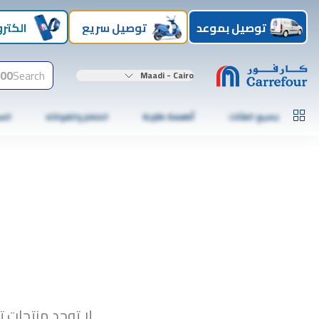
توصيل بموعد
توصيل سريع
الكترو
00+
Search
Maadi - Cairo
جميع الفئات
أطعمة طازجة
الخضار والفواكه
الس
لا توجد منتجات ت