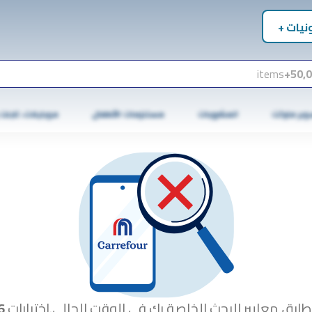
نيات +
items
50,0
وبر ماركت
المشروبات
مستلزمات الأطفال
موبايلات، تابلت
طابق معايير البحث الخاصة بك في الوقت الحالي.اختبارات
6