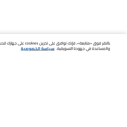
بالنقر فوق «متابعة»، فإنك ت
والمساعدة في جهودنا التسويقية.
سياسة الخصوصية
خدمة العملاء
الصيانة والضمان
ابقى على تواصل معنا
الاسترجاع و التبديل
الدفع بأمان عبر الانترنت
الشحن والتسليم
تواصل معنا عبر الدردشة للحصول على
الدفع عند الاستلام
المساعدة
إعدادات ملفات تعريف الارتباط
اتصل بنا للحصول على المساعدة