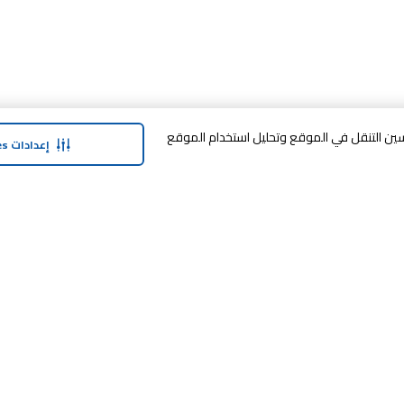
وافق على تخزين cookies على جهازك لتحسين التنقل في الموقع وتحليل استخدام الموقع
إعدادات Cookies
حولنا
وفر معنا
نبذة عن ماجد الفطيم
خدمة الضمان المم
نبذة عن كارفور
SHARE برنامج الولاء
حول ماجد الفطيم كارفور و المجتمع ماركات
كارفور
النشره الاخبارية