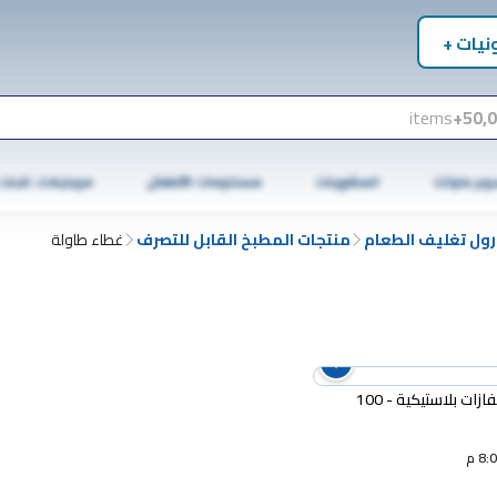
نيات +
items
50,0
وبر ماركت
المشروبات
مستلزمات الأطفال
موبايلات، تابلت
رول تغليف الطعام
منتجات المطبخ القابل للتصرف
غطاء طاولة
الفتح قفازات بلاستيكية - 100