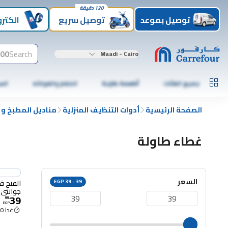
120 دقيقة
توصيل بموعد
توصيل سريع
الكترو
00+
Search
Maadi - Cairo
جميع الفئات
أطعمة طازجة
الخضار والفواكه
الس
الصفحة الرئيسية
أدوات التنظيف المنزلية
مناديل المطبخ و 
غطاء طاولة
السعر
EGP 39 - 39
جوانتي
39
99
.
EGP
غدا 8:00 م