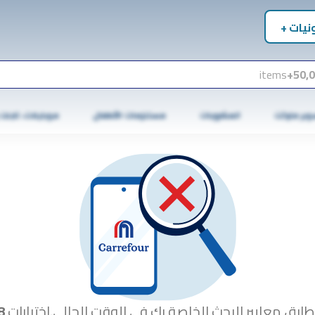
نيات +
items
50,0
وبر ماركت
المشروبات
مستلزمات الأطفال
موبايلات، تابلت
طابق معايير البحث الخاصة بك في الوقت الحالي.اختبارات
8