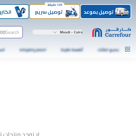
120 دقيقة
توصيل بموعد
توصيل سريع
الكترو
00+
Search
Maadi - Cairo
جميع الفئات
أطعمة طازجة
الخضار والفواكه
الس
لا توجد منتجات ت