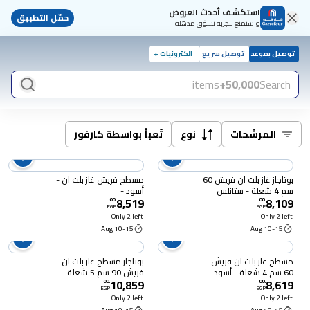
استكشف أحدث العروض
حمّل التطبيق
واستمتع بتجربة تسوّق مذهلة!
توصيل بموعد
توصيل سريع
الكترونيات +
items
50,000+
Search
المرشحات
نوع
تُعبأ بواسطة كارفور
بوتاجاز غاز بلت ان فريش 60
مسطح فريش غاز بلت ان -
سم 4 شعلة - ستانلس
أسود -
8,519
8,109
ستيل - 17510
HAFR60CMBC1/BR
00
.
00
.
EGP
EGP
Only 2 left
Only 2 left
10-15 Aug
10-15 Aug
مسطح غاز بلت ان فريش
بوتاجاز مسطح غاز بلت ان
60 سم 4 شعلة - أسود -
فريش 90 سم 5 شعلة -
10,859
8,619
17513
اسود - 17512
00
.
00
.
EGP
EGP
Only 2 left
Only 2 left