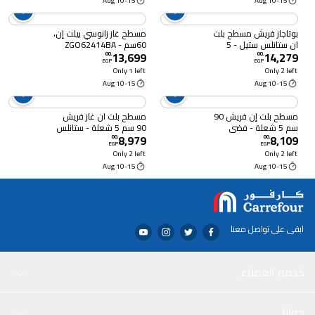
10-15 Aug
10-15 Aug
بوتاجاز فريش مسطح بلت
مسطح غاز زانوسي بيلت إن،
ان ستانلس ستيل - 5
60سم - ZGO62414BA
13,699
14,279
شعلات - 60 * 90 سم -
00
.
00
.
EGP
EGP
أسود -
Only 1 left
Only 2 left
HAFR90CMBC1/BR
10-15 Aug
10-15 Aug
مسطح بلت إن فريش 90
مسطح بلت ان غاز فريش
سم 5 شعلة - فضي
90 سم 5 شعلة - ستانلس
8,979
8,109
ستيل - 19718
00
.
00
.
EGP
EGP
Only 2 left
Only 2 left
10-15 Aug
10-15 Aug
ابقى على تواصل معنا
خدمة العملاء
حولنا