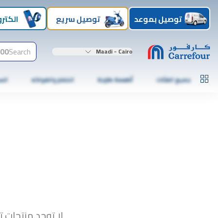
توصيل بموعد
توصيل سريع
الكترو
00+
Search
Maadi - Cairo
جميع الفئات
أطعمة طازجة
الخضار والفواكه
الس
لا توجد منتجات ت