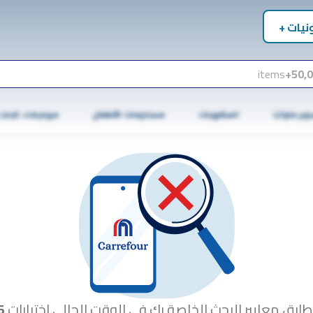
نيات +
items
50,0
وبر ماركت
المشروبات
مستلزمات الأطفال
موبايلات، تابلت
طابق معايير البحث الخاصة بك في الوقت الحالي.اختبارات
5