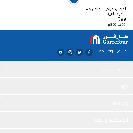
لمبة ليد فيلمينت كاندل 4.5
- ضوء دافئ
99
95
.
EGP
غدا 8:00 م
ابقى على تواصل معنا
خدمة العملاء
حولنا
وفر معنا
المساعدة و الدعم