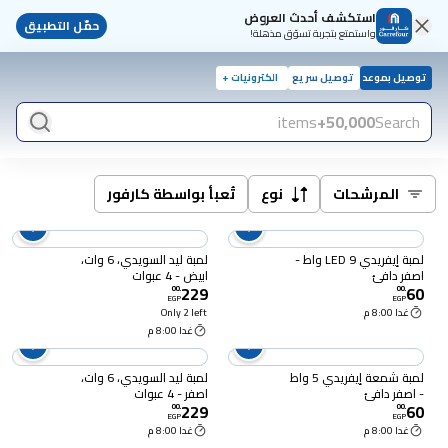
استكشف أحدث العروض
حمّل التطبيق
واستمتع بتجربة تسوّق مذهلة!
توصيل بموعد
توصيل سريع
الكترونيات +
items
50,000+
Search
المرشحات
نوع
تُعبأ بواسطة كارفور
لمبة إيفريدي LED 9 واط -
لمبة ليد السويدي، 6 وات،
اصفر دافئ
ابيض - 4 عبوات
229
60
00
.
00
.
EGP
EGP
غدا 8:00 م
Only 2 left
غدا 8:00 م
لمبة شمعة إيفريدي 5 واط
لمبة ليد السويدي، 6 وات،
- اصفر دافئ
اصفر - 4 عبوات
229
60
00
.
00
.
EGP
EGP
غدا 8:00 م
غدا 8:00 م