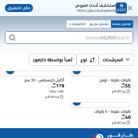
استكشف أحدث العروض
حمّل التطبيق
واستمتع بتجربة تسوّق مذهلة!
توصيل بموعد
توصيل سريع
الكترونيات +
items
50,000+
Search
المرشحات
نوع
تُعبأ بواسطة كارفور
بالونات ملونة - لونين
أكليل كريسماس - 30 سم
179
55
00
.
00
.
EGP
EGP
غدا 8:00 م
Only 1 left
غدا 8:00 م
بالونات ملونة - 5 بالونات
40
00
.
EGP
غدا 8:00 م