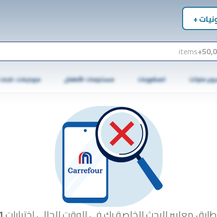
نيات +
items
50,0
وبر ماركت
المشروبات
مستلزمات الأطفال
موبايلات، تابلت
طابق معايير البحث الخاصة بك في الوقت الحالي.اختبارات
1