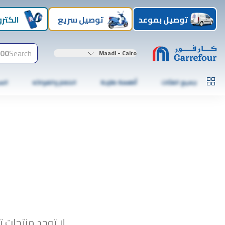
توصيل بموعد
توصيل سريع
الكترو
00+
Search
Maadi - Cairo
جميع الفئات
أطعمة طازجة
الخضار والفواكه
الس
لا توجد منتجات ت