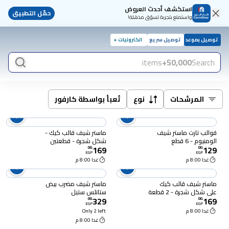
استكشف أحدث العروض
حمّل التطبيق
واستمتع بتجربة تسوّق مذهلة!
توصيل بموعد
توصيل سريع
الكترونيات +
items
50,000+
Search
المرشحات
نوع
تُعبأ بواسطة كارفور
قوالب تارت ماستر شيف
ماستر شيف قالب كيك -
الومنيوم - 6 قطع
شكل شجرة - قطعتين
169
129
00
.
00
.
EGP
EGP
غدا 8:00 م
غدا 8:00 م
ماستر شيف قالب كيك
ماستر شيف مضرب بيض
علي شكل شجرة - 2 قطعة
ستانلس ستيل
329
169
00
.
00
.
EGP
EGP
غدا 8:00 م
Only 2 left
غدا 8:00 م