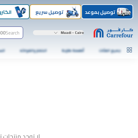
توصيل بموعد
توصيل سريع
الكترو
00+
Search
Maadi - Cairo
جميع الفئات
أطعمة طازجة
الخضار والفواكه
الس
لا توجد منتجات ت