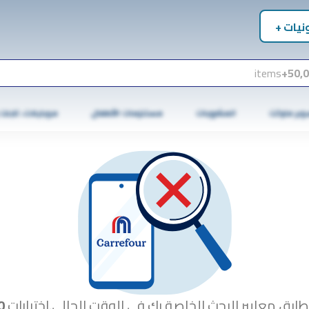
نيات +
items
50,0
وبر ماركت
المشروبات
مستلزمات الأطفال
موبايلات، تابلت
طابق معايير البحث الخاصة بك في الوقت الحالي.اختبارات
0