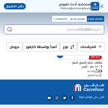
استكشف أحدث العروض
حمّل التطبيق
واستمتع بتجربة تسوّق مذهلة!
توصيل بموعد
توصيل سريع
الكترونيات +
items
50,000+
Search
المرشحات
نوع
تُعبأ بواسطة كارفور
عروض
32% OFF
بطاقات ذاتية اللصق المنار -
8 * 14 مم - أبيض
23
95
.
35.00
EGP
غدا 8:00 م
ابقى على تواصل معنا