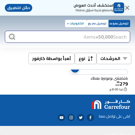
استكشف أحدث العروض
حمّل التطبيق
واستمتع بتجربة تسوّق مذهلة!
توصيل بموعد
توصيل سريع
الكترونيات +
items
50,000+
Search
المرشحات
نوع
تُعبأ بواسطة كارفور
باشابتشي بونبونيرة بغطاء
279
00
.
EGP
غدا 8:00 م
ابقى على تواصل معنا
خدمة العملاء