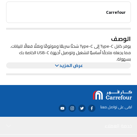
نقل بيانات موثوق لتلبية احتياجات المزامنة اليومية
Carrefour
الوصف
يوفر كابل Type-C إلى Type-C شحنًا سريعًا وموثوقًا ونقلًا فعالًا للبيانات،
مما يجعله ملحقًا أساسيًا لتشغيل وتوصيل أجهزة USB-C الخاصة بك
بسهولة.
عرض المزيد
ابقى على تواصل معنا
خدمة العملاء