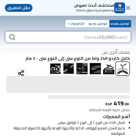
استكشف أحدث العروض
حمّل التطبيق
واستمتع بتجربة تسوّق مذهلة!
توصيل بموعد
توصيل سريع
الكترونيات +
items
50,000+
Search
منتجات أُخرى من
كابل كاردو 240 واط من النوع سى إلى النوع سى - 2 متر
1
+
419
EGP
.
00
شامل ضريبة القيمة المضافة
أهم المميزات
اتصال USB من النوع C إلى النوع C لتوافق سلس
يدعم الشحن السريع للهواتف الذكية والأجهزة اللوحية وأجهزة الكمبيوتر المحمولة
المتوافقة