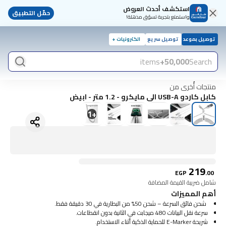
استكشف أحدث العروض
حمّل التطبيق
واستمتع بتجربة تسوّق مذهلة!
توصيل بموعد
توصيل سريع
الكترونيات +
items
50,000+
Search
منتجات أُخرى من
كابل كاردو USB-A الى مايكرو - 1.2 متر - ابيض
1
+
219
EGP
.
00
شامل ضريبة القيمة المضافة
أهم المميزات
شحن فائق السرعة – شحن 50% من البطارية في 30 دقيقة فقط.
سرعة نقل البيانات 480 ميجابت في الثانية بدون انقطاعات.
شريحة E-Marker للحماية الذكية أثناء الاستخدام.