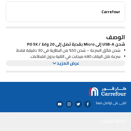
Carrefour
الوصف
شحن USB-A إلى Micro بقدرة تصل إلى 20 واط / PD 5X
شحن فائق السرعة – شحن 50% من البطارية في 30 دقيقة فقط.
سرعة نقل البيانات 480 ميجابت في الثانية بدون انقطاعات.
شريحة E-Marker للحماية الذكية أثناء الاستخدام.
عرض المزيد
تصميم مضاد للتشابك + قبضة قوية مع مقاومة سحب تصل إلى 4
كجم.
ابقى على تواصل معنا
خدمة العملاء