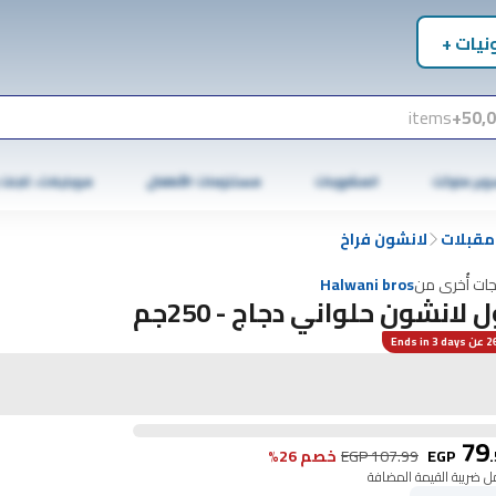
نيات +
items
50,0
وبر ماركت
المشروبات
مستلزمات الأطفال
موبايلات، تابلت
مقبلات
لانشون فراخ
جات أُخرى من
Halwani bros
ل لانشون حلواني دجاج - 250جم
Ends in 3
79
.
EGP
107.99
EGP
خصم 26%
 ضريبة القيمة المضافة