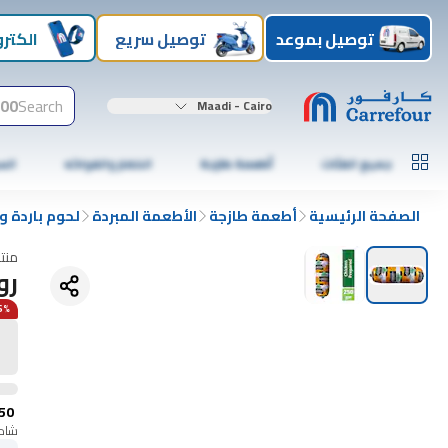
توصيل بموعد
توصيل سريع
الكترو
00+
Search
Maadi - Cairo
جميع الفئات
أطعمة طازجة
الخضار والفواكه
الس
الصفحة الرئيسية
أطعمة طازجة
الأطعمة المبردة
لحوم باردة و
منت
رو
26% عن  days
50
شامل