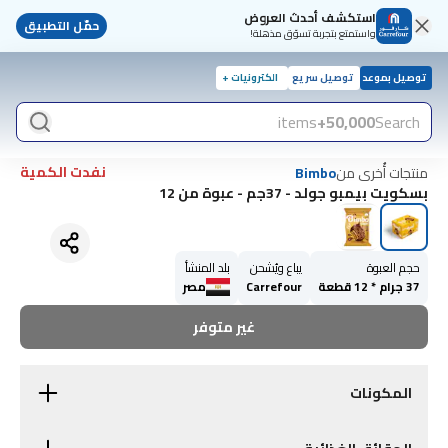
استكشف أحدث العروض
حمّل التطبيق
واستمتع بتجربة تسوّق مذهلة!
توصيل بموعد
توصيل سريع
الكترونيات +
items
50,000+
Search
نفدت الكمية
منتجات أُخرى من
Bimbo
بسكويت بيمبو جولد - 37جم - عبوة من 12
حجم العبوة
يباع ويُشحن
بلد المنشأ
37 جرام * 12 قطعة
Carrefour
مصر
غير متوفر
المكونات