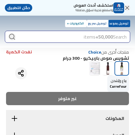
استكشف أحدث العروض
حمّل التطبيق
واستمتع بتجربة تسوّق مذهلة!
توصيل بموعد
توصيل سريع
الكترونيات +
items
50,000+
Search
نفدت الكمية
منتجات أُخرى من
Choice
تشويس صوص باربيكيو - 300 جرام
يباع ويُشحن
Carrefour
غير متوفر
المكونات